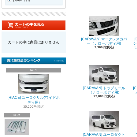
[CARAVAN] マークレスカバ
カートの中に商品はありません
ー（ナローボディ用)
シ
3,300円(税込)
ン
No.1
[CARAVAN] トップモール
[
（ナローボディ用)
22,000円(税込)
[HIACE] ユーログリル(ワイドボ
ディ用)
35,200円(税込)
No.2
[CARAVAN] ユーロダクト