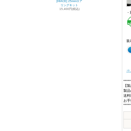
[HIACE] 25mmロア
リングキット
15,400円(税込)
・
装
⇒
*****
【製
製品
送料
お手
*****