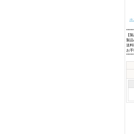
⇒
*****
【製
製品
送料
お手
*****