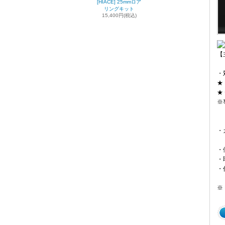
[HIACE] 25mmロア
リングキット
15,400円(税込)
【
・
★
★
※
・
・
・
・
※ 