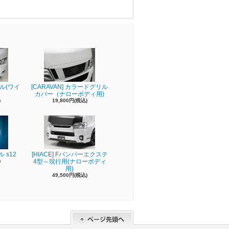
リル(ワイ
[CARAVAN] カラードグリル
カバー（ナローボディ用)
)
19,800円(税込)
 s12
[HIACE] Fバンパーエクステ
)
4型～現行用(ナローボディ
用)
49,500円(税込)