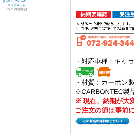
[HIACE] 25mmロア
リングキット
15,400円(税込)
・対応車種：キャ
・材質：カーボ
※CARBONTE
※ 現在、納期が大
ご注文の節は事前