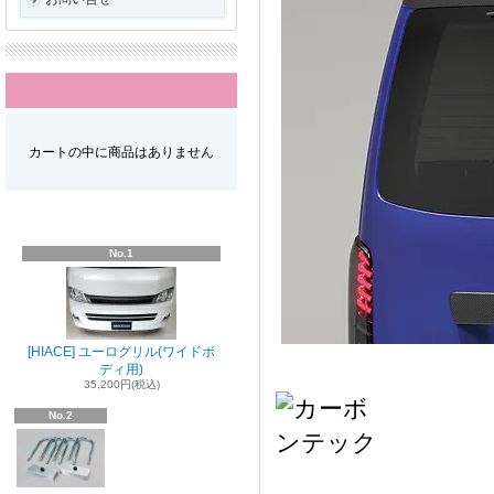
カートの中に商品はありません
No.1
[HIACE] ユーログリル(ワイドボ
ディ用)
35,200円(税込)
No.2