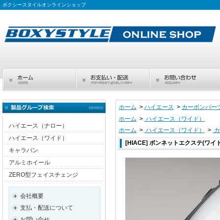
ボクシースタイルオンラインショップ
ホーム
>
ハイエース
>
カーボンパー
ホーム
>
ハイエース（ワイド）
ハイエース（ナロー）
ホーム
>
ハイエース（ワイド）
>
カ
ハイエース（ワイド）
[HIACE] ボンネットエクステ(ワイ
キャラバン
アルミホイール
ZERO型フェイスチェンジ
会社概要
支払・配送について
お問い合せ