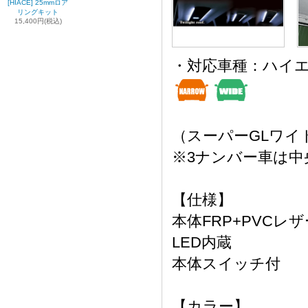
[HIACE] 25mmロア
リングキット
15,400円(税込)
・対応車種：ハイエ
（スーパーGLワイ
※3ナンバー車は
【仕様】
本体FRP+PVCレ
LED内蔵
本体スイッチ付
【カラー】